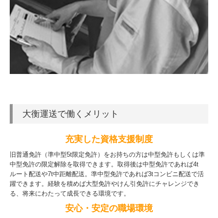
大衡運送で働くメリット
充実した資格支援制度
旧普通免許（準中型5t限定免許）をお持ちの方は中型免許もしくは準
中型免許の限定解除を取得できます。取得後は中型免許であれば4t
ルート配送や7t中距離配送。準中型免許であれば3tコンビニ配送で活
躍できます。経験を積めば大型免許やけん引免許にチャレンジでき
る、将来にわたって成長できる環境です。
安心・安定の職場環境