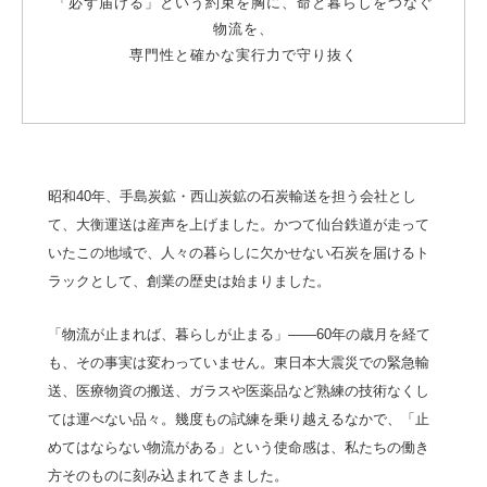
「必ず届ける」という約束を胸に、命と暮らしをつなぐ
物流を、
専門性と確かな実行力で守り抜く
昭和40年、手島炭鉱・西山炭鉱の石炭輸送を担う会社とし
て、大衡運送は産声を上げました。かつて仙台鉄道が走って
いたこの地域で、人々の暮らしに欠かせない石炭を届けるト
ラックとして、創業の歴史は始まりました。
「物流が止まれば、暮らしが止まる」——60年の歳月を経て
も、その事実は変わっていません。東日本大震災での緊急輸
送、医療物資の搬送、ガラスや医薬品など熟練の技術なくし
ては運べない品々。幾度もの試練を乗り越えるなかで、「止
めてはならない物流がある」という使命感は、私たちの働き
方そのものに刻み込まれてきました。